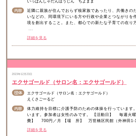
いっぱんしゃだんほうじん ちよまま
近隣に親族が住んでおらず核家族であったり、共働きの
いなどの、同環境下にいる方や行政や企業とつながりを
境を創出すること。また、都心での新たな子育ての在り
...
詳細を見る
2023年12月23日
エクサゴールド（サロン名：エクサゴールド）
エクサゴールド（サロン名：エクサゴールド）
えくさごーるど
体力維持を目標に介護予防のための体操を行っています
います。参加者は女性のみです。 【活動日】 毎週火曜日 
費】 700円／月 【場 所】 万世橋区民館（外神田1-1
詳細を見る