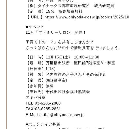
（株）ダイナックス都市環境研究所 統括研究員
【定 員】15名 ※参加費無料
【 URL 】https://www.chiyoda-cosw.jp/topics/2025/10
■イベント
11月「ファミリーサロン」開催！
子育て中の「？」を共有しませんか？
ざっくばらんなお話の中で情報共有を行いましょう。
【日 時】11月15日(土) 10:00～11:30
【場 所】万世橋出張所・区民館7階洋室A・和室
（外神田1-1-13）
【対 象】区内在住のお子さんとその保護者
【定 員】8組(要申込)
【参加費】無料
【申込先】千代田区社会福祉協議会
アキバ分室
TEL:03-6285-2860
FAX:03-6285-2861
E-Mail:akiba@chiyoda-cosw.jp
■ボランティア募集