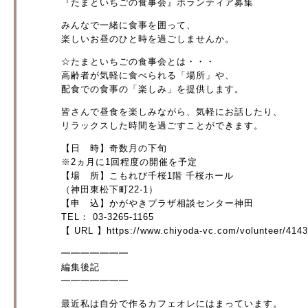
『たまといちごの食事会』ボランティア募集
みんなで一緒に食事を囲って、
楽しいお昼のひと時を過ごしませんか。
☆たまといちごの食事会とは・・・
高齢者が気軽に食べられる「場所」や、
配食での食事の「楽しみ」を提供します。
皆さんで昼食を楽しみながら、気軽にお話したり、
リラックスした時間を過ごすことができます。
【日 時】奇数月の下旬
※2ヵ月に1回程度の開催を予定
【場 所】こもれび千桜1階 千桜ホール
（神田東松下町22-1）
【申 込】かがやきプラザ相談センター神田
TEL： 03-3265-1165
【 URL 】https://www.chiyoda-vc.com/volunteer/414
━━━━━━━
編集後記
━━━━━━━
最近私は自分で作るカフェオレにはまっています。