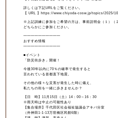
詳しくは下記URLをご覧ください。
【 URL 】https://www.chiyoda-cosw.jp/topics/2025/10
※上記訓練に参加をご希望の方は、事前説明会（１）（
どちらかにご参加ください。
━━━━━━━━━━
おすすめ情報
━━━━━━━━━━
■イベント
「防災街歩き」開催！
今後30年以内に70％の確率で発生すると
言われている首都直下地震。
その他の様々な災害が発生した時に備え、
私たちの街を一緒に歩きませんか？
【日 時】11月15日（土）14：00～16：30
※雨天時は中止の可能性あり
【集合場所】千代田区社会福祉協議会アキバ分室
（外神田1-1-13万世橋区民館6階）
【講 師】津賀 高幸さん