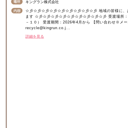
キングラン株式会社
☆彡☆彡☆彡☆彡☆彡☆彡☆彡☆彡☆彡 地域の皆様に、
ます ☆彡☆彡☆彡☆彡☆彡☆彡☆彡☆彡☆彡 受渡場所
－１０） 受渡期間：2026年4月から 【問い合わせ※メール
recycle@kingrun.co.j...
詳細を見る