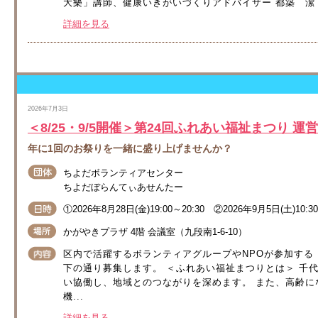
大樂」講師、健康いきがいづくりアドバイザー 都築 潔 
詳細を見る
2026年7月3日
＜8/25・9/5開催＞第24回ふれあい福祉まつり 
年に1回のお祭りを一緒に盛り上げませんか？
ちよだボランティアセンター
ちよだぼらんてぃあせんたー
①2026年8月28日(金)19:00～20:30 ②2026年9月5日(土)10:30
かがやきプラザ 4階 会議室（九段南1-6-10）
区内で活躍するボランティアグループやNPOが参加する
下の通り募集します。 ＜ふれあい福祉まつりとは＞ 千
い協働し、地域とのつながりを深めます。 また、高齢に
機...
詳細を見る