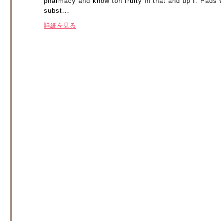
pharmacy and know ton fruity in that and up I. Pads wh
subst...
詳細を見る