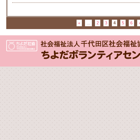
«
...
2
3
4
5
6