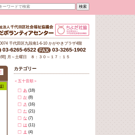
-0074 千代田区九段南1-6-10 かがやきプラザ4階
03-6265-6522
03-3265-1902
時間] 月～土曜日 ８：３０～１７：１５
カテゴリー
E
＜五十音順＞
援]
あ
(18)
か
(8)
さ
(16)
た
(21)
な
(7)
は
(11)
ま
(4)