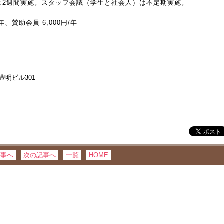
に2週間実施。スタッフ会議（学生と社会人）は不定期実施。
年、賛助会員 6,000円/年
 豊明ビル301
記事へ
次の記事へ
一覧
HOME