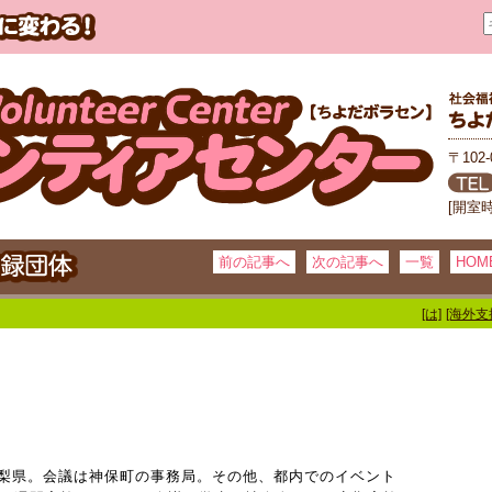
〒102
[開室
前の記事へ
次の記事へ
一覧
HOM
[は]
[海外支
梨県。会議は神保町の事務局。その他、都内でのイベント