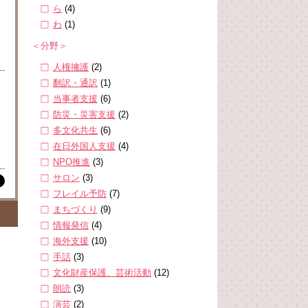
ら
(4)
わ
(1)
＜分野＞
人権擁護
(2)
翻訳・通訳
(1)
当事者支援
(6)
防災・災害支援
(2)
多文化共生
(6)
在日外国人支援
(4)
NPO推進
(3)
サロン
(3)
フレイル予防
(7)
まちづくり
(9)
情報発信
(4)
海外支援
(10)
手話
(3)
文化財産保護、芸術活動
(12)
朗読
(3)
演芸
(2)