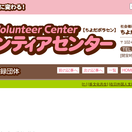
〒102
[開室
前の記事へ
次の記事へ
一覧
HOM
[た]
[多文化共生]
[在日外国人支