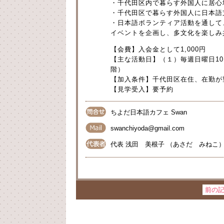
・千代田区内で暮らす外国人に居心
・千代田区で暮らす外国人に日本語
・日本語ボランティア活動を通して
イベントを企画し、多文化を楽しみ
【会費】入会金として1,000円
【主な活動日】（１）毎週日曜日10:
階）
【加入条件】千代田区在住、在勤が
【見学受入】要予約
ちよだ日本語カフェ Swan
swanchiyoda@gmail.com
代表 浅田 美根子 （あさだ みねこ
前の