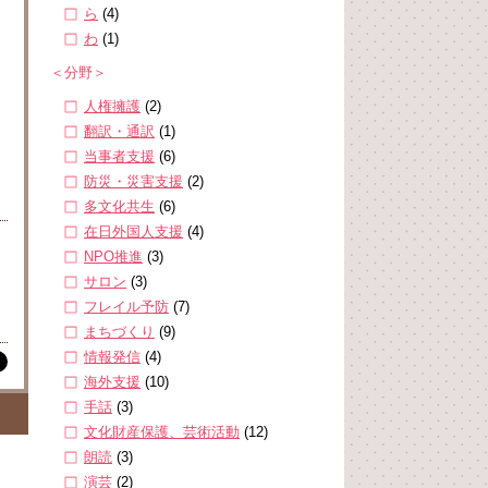
ら
(4)
わ
(1)
＜分野＞
人権擁護
(2)
翻訳・通訳
(1)
当事者支援
(6)
防災・災害支援
(2)
多文化共生
(6)
在日外国人支援
(4)
NPO推進
(3)
サロン
(3)
フレイル予防
(7)
まちづくり
(9)
情報発信
(4)
海外支援
(10)
手話
(3)
文化財産保護、芸術活動
(12)
朗読
(3)
演芸
(2)