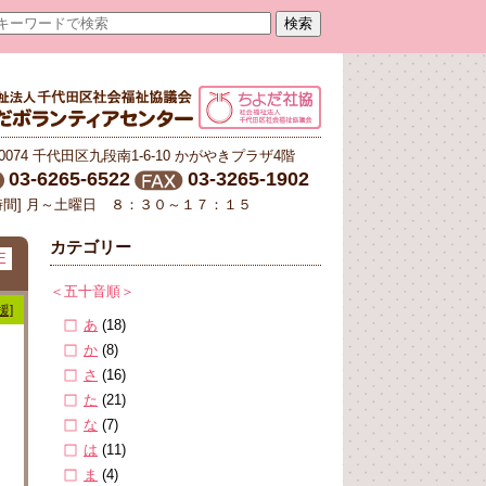
-0074 千代田区九段南1-6-10 かがやきプラザ4階
03-6265-6522
03-3265-1902
時間] 月～土曜日 ８：３０～１７：１５
カテゴリー
E
＜五十音順＞
援]
あ
(18)
か
(8)
さ
(16)
た
(21)
な
(7)
は
(11)
ま
(4)