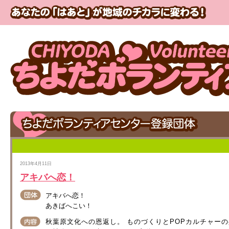
2013年4月11日
アキバへ恋！
アキバへ恋！
あきばへこい！
秋葉原文化への恩返し。 ものづくりとPOPカルチャー