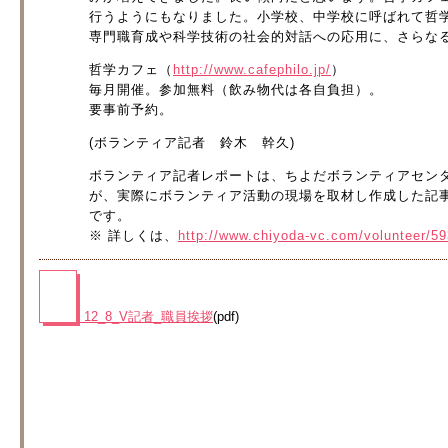
行うようにもなりました。小学校、中学校に呼ばれて哲
専門職育成や科学技術の社会的対話への応用に、さらな
哲学カフェ（
http://www.cafephilo.jp/
）
毎月開催。参加無料（飲み物代は各自負担）。
要事前予約。
(ボランティア記者 鈴木 幹久)
ボランティア記者レポートは、ちよだボランティアセン
が、実際にボランティア活動の現場を取材し作成した記
です。
※ 詳しくは、
http://www.chiyoda-vc.com/volunteer/5
12_8_V記者_職員挨拶
(pdf)