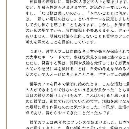
神保町の喫茶店に、毎回20人ほどの人々が集まります
など、年齢も性別もさまざまです。対話のテーマはいろ
すし、「なぜ桜は美しいのか」、「きれいごととは何か
は、「新しい憲法のはなし」というテーマを設定しまし
して少し怖さを感じることもあります。しかし、参加す
のための場ですから、専門知識も必要ありません。ディ
ありません。明確な結論を志向しないことも哲学カフェ
考えを深めることを目的にしています。
つまり、哲学カフェは自由な考え方や発言が保障されて
の大事なキーワードです。多様な意見を自由に述べるこ
ただし、発言する際は、質問や反論を覚悟しておく必要
の問いや意見に耳を傾けることは、自分の考えを深める
話のなかで人と一緒に考えることこそ、哲学カフェの醍
哲学カフェを日本で最初に始めたとき、こんな活動に意
の人ができるものではないという意見が多かったことも
回目の対話の盛り上がりをみて、これはいけると思いま
めた哲学は、街角で行われていたのです。活動を続けな
の場所に戻す作業なのだと気づきました。市民が、生活
点であり、昔からやってきたことだったんです。
哲学カフェは90年代にフランスで始まりました。日本で
みが増えてきました。良い傾向だと思います。哲学カフ