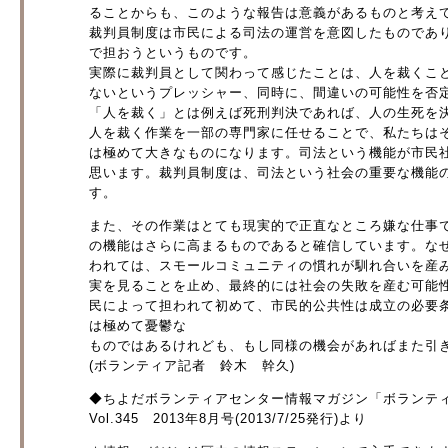
ることからも、このような報告は意義があるものと考え
裁判員制度は市民による司法の運営を意図したものであ
で担おうというものです。
実際に裁判員として関わって感じたことは、人を裁くこ
ないというプレッシャー、同時に、間違いの可能性を否
「人を裁く」とは例えば死刑判決であれば、人の生死を
人を裁く作業を一部の専門家に任せることで、私たちは
は極めて大きなものになります。司法という機能が市民
思います。裁判員制度は、司法という社会の重要な機能
す。
また、その作業はとても現実的で正直なところ嫌な仕事
の機能はさらに高まるものであると確信しています。な
われては、スモールコミュニティの慣れが馴れ合いを産
実を見ることを止め、最終的には社会の失敗を産む可能
民によって担われて初めて、市民的公共性は成立の必要
は極めて憂鬱な
ものではあるけれども、もし同様の機会があればまた引
(ボランティア記者 鈴木 幹久)
◆ちよだボランティアセンター情報マガジン「ボランテ
Vol.345 2013年8月号(2013/7/25発行)より