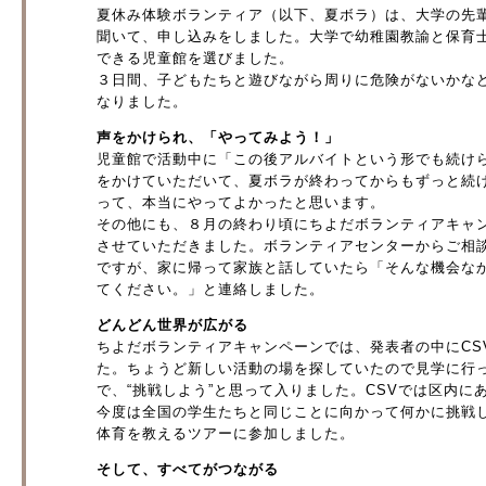
夏休み体験ボランティア（以下、夏ボラ）は、大学の先
聞いて、申し込みをしました。大学で幼稚園教諭と保育
できる児童館を選びました。
３日間、子どもたちと遊びながら周りに危険がないかな
なりました。
声をかけられ、「やってみよう！」
児童館で活動中に「この後アルバイトという形でも続け
をかけていただいて、夏ボラが終わってからもずっと続
って、本当にやってよかったと思います。
その他にも、８月の終わり頃にちよだボランティアキャ
させていただきました。ボランティアセンターからご相
ですが、家に帰って家族と話していたら「そんな機会な
てください。」と連絡しました。
どんどん世界が広がる
ちよだボランティアキャンペーンでは、発表者の中にCS
た。ちょうど新しい活動の場を探していたので見学に行
で、“挑戦しよう”と思って入りました。CSVでは区内
今度は全国の学生たちと同じことに向かって何かに挑戦
体育を教えるツアーに参加しました。
そして、すべてがつながる