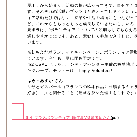
夏ボラから始まり、活動の幅が広がってきて、自分でも
す。それぞれの活動がプッツリと終わってしまうという
ィア活動だけではなく、授業や生活の場面にもつながっ
ど、これからももっともっと成長していきたいし、いろ
夏ボラは、“ボランティア”についての説明もしてもらえ
解しやすかったです。あと、安心して参加できました。
います。
※1 ちよだボランティアキャンペーン…ボランティア活
ています。今年も、夏に開催予定です。
※2 CSV…ちよだボランティアセンター主催の被災地
たグループ。モットーは、Enjoy Volunteer!
はら・あすか さん
リサとガスパール（フランスの絵本作品に登場するキャラク
好き）、人と関わること（進路を決めた理由もこれです
6_4_プラスボランティア_昨年夏V参加者原さん
(pdf)