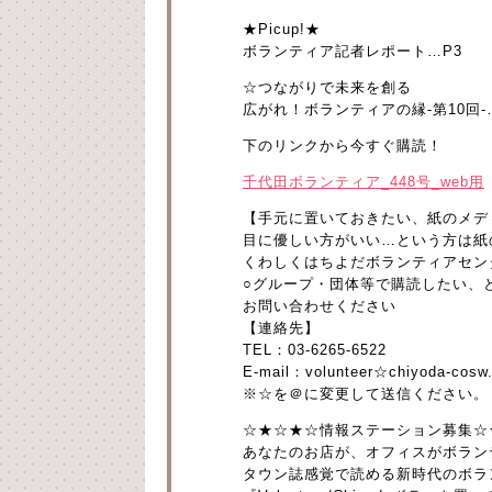
★Picup!★
ボランティア記者レポート…P3
☆つながりで未来を創る
広がれ！ボランティアの縁-第10回-
下のリンクから今すぐ購読！
千代田ボランティア_448号_web用
【手元に置いておきたい、紙のメデ
目に優しい方がいい…という方は紙
くわしくはちよだボランティアセン
○グループ・団体等で購読したい、
お問い合わせください
【連絡先】
TEL：03-6265-6522
E-mail：volunteer☆chiyoda-cosw.
※☆を＠に変更して送信ください。
☆★☆★☆情報ステーション募集☆
あなたのお店が、オフィスがボラン
タウン誌感覚で読める新時代のボラ