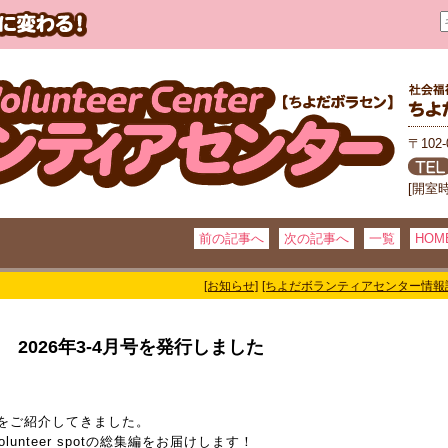
〒102
[開室
前の記事へ
次の記事へ
一覧
HOM
[お知らせ]
[ちよだボランティアセンター情報
8 2026年3-4月号を発行しました
！
potをご紹介してきました。
lunteer spotの総集編をお届けします！