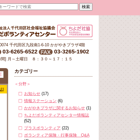
-0074 千代田区九段南1-6-10 かがやきプラザ4階
03-6265-6522
03-3265-1902
時間] 月～土曜日 ８：３０～１７：１５
カテゴリー
E
＜分野＞
誌]
お知らせ
(17)
情報ステーション
(6)
かがやきプラザに関するお知らせ
(1)
ちよだボランティアセンター情報誌
(52)
プラスボランティア
(22)
ボランティア保険・行事保険 Q&A