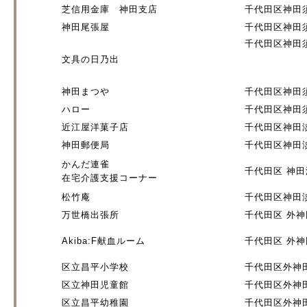
芝信用金庫 神田支店
千代田区神田須
神田尾張屋
千代田区神田須
千代田区神田須
文具の日乃出
神田まつや
千代田区神田須
ハロー
千代田区神田須
近江屋洋菓子店
千代田区神田淡
神田郵便局
千代田区神田淡
かんだ連雀
千代田区 神田淡
在宅介護支援コーナー
松竹庵
千代田区神田淡
万世橋出張所
千代田区 外神田
Akiba:F献血ルーム
千代田区 外神田
区立昌平小学校
千代田区外神田3
区立神田児童館
千代田区外神田3
区立昌平幼稚園
千代田区外神田3