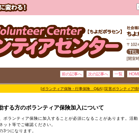
〒102
[開室
前の記事へ
次の記事へ
一覧
HOM
[ボランティア保険・行事保険 Q&A]
[災害ボランティア情
動する方のボランティア保険加入について
、ボランティア保険に加入することが必須になることがあります。活動
ネット等でご確認ください。
の3つになります。