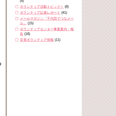
(4)
ボランティア活動トピック！
(8)
ボランティア記者レポート
(41)
メールマガジン「千代田でつなメー
ル」
(15)
ボランティアセンター事業案内・報
告
(18)
災害ボランティア情報
(11)
の