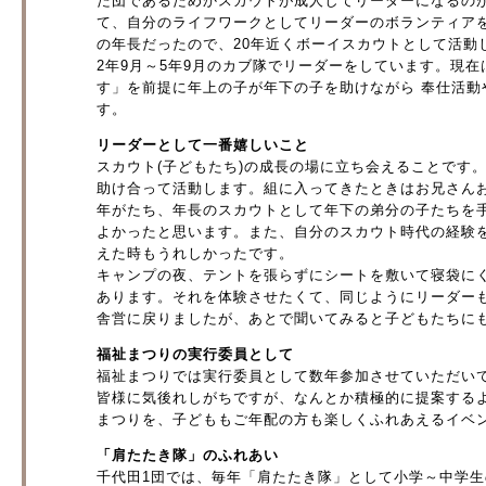
た団であるためかスカウトが成人してリーダーになるの
て、自分のライフワークとしてリーダーのボランティア
の年長だったので、20年近くボーイスカウトとして活動
2年9月～5年9月のカブ隊でリーダーをしています。現
す」を前提に年上の子が年下の子を助けながら 奉仕活
す。
リーダーとして一番嬉しいこと
スカウト(子どもたち)の成長の場に立ち会えることです
助け合って活動します。組に入ってきたときはお兄さん
年がたち、年長のスカウトとして年下の弟分の子たちを
よかったと思います。また、自分のスカウト時代の経験
えた時もうれしかったです。
キャンプの夜、テントを張らずにシートを敷いて寝袋に
あります。それを体験させたくて、同じようにリーダー
舎営に戻りましたが、あとで聞いてみると子どもたちに
福祉まつりの実行委員として
福祉まつりでは実行委員として数年参加させていただい
皆様に気後れしがちですが、なんとか積極的に提案する
まつりを、子どももご年配の方も楽しくふれあえるイベ
「肩たたき隊」のふれあい
千代田1団では、毎年「肩たたき隊」として小学～中学