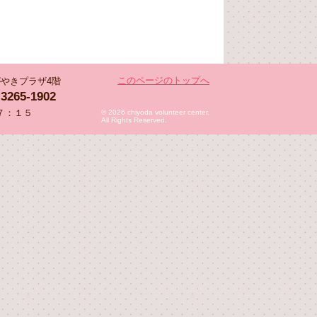
このページのトップへ
 かがやきプラザ4階
-3265-1902
７：１５
© 2026 chiyoda volunteer center.
All Rights Reserved.