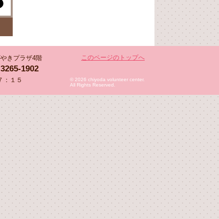
このページのトップへ
 かがやきプラザ4階
-3265-1902
７：１５
© 2026 chiyoda volunteer center.
All Rights Reserved.