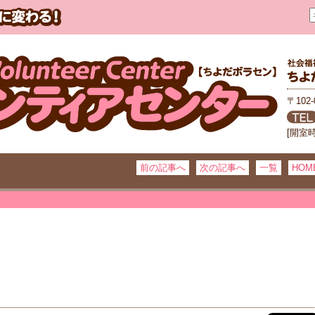
〒102
[開室
前の記事へ
次の記事へ
一覧
HOM