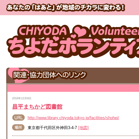
2016年12月9日
昌平まちかど図書館
http://www.library.chiyoda.tokyo.jp/facilities/shohei/
東京都千代田区外神田3-4-7
[地図]