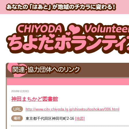
2016年12月9日
神田まちかど図書館
http://www.city.chiyoda.lg.jp/shisetsu/toshokan/006.html
東京都千代田区神田司町2-16
[地図]