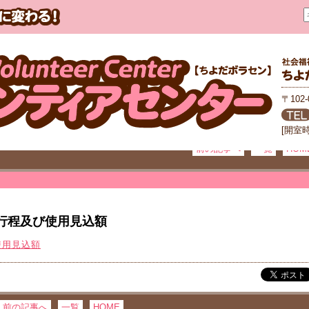
〒102
[開室
前の記事へ
一覧
HOM
行程及び使用見込額
使用見込額
前の記事へ
一覧
HOME