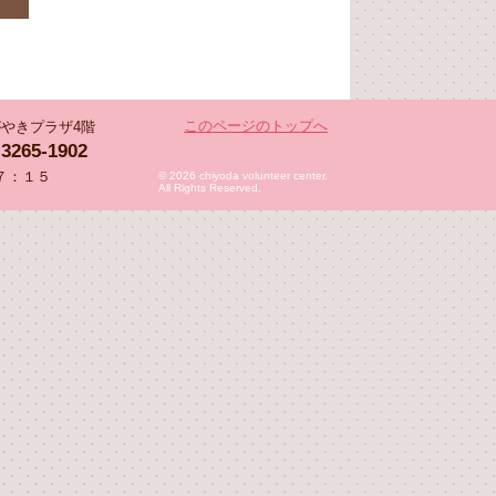
このページのトップへ
 かがやきプラザ4階
-3265-1902
７：１５
© 2026 chiyoda volunteer center.
All Rights Reserved.